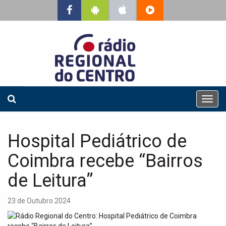
T
o
g
g
Hospital Pediátrico de
l
e
Coimbra recebe “Bairros
n
a
de Leitura”
v
i
23 de Outubro 2024
g
a