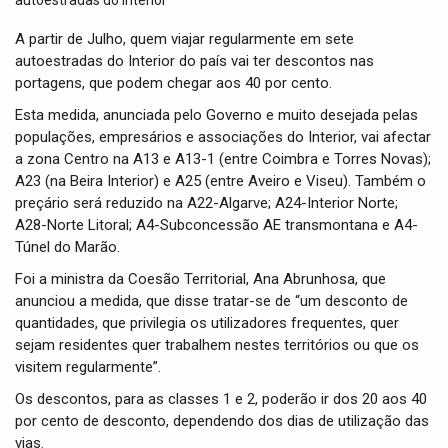
t
i
A partir de Julho, quem viajar regularmente em sete
o
autoestradas do Interior do país vai ter descontos nas
n
portagens, que podem chegar aos 40 por cento.
Esta medida, anunciada pelo Governo e muito desejada pelas
populações, empresários e associações do Interior, vai afectar
a zona Centro na A13 e A13-1 (entre Coimbra e Torres Novas);
A23 (na Beira Interior) e A25 (entre Aveiro e Viseu). Também o
preçário será reduzido na A22-Algarve; A24-Interior Norte;
A28-Norte Litoral; A4-Subconcessão AE transmontana e A4-
Túnel do Marão.
Foi a ministra da Coesão Territorial, Ana Abrunhosa, que
anunciou a medida, que disse tratar-se de “um desconto de
quantidades, que privilegia os utilizadores frequentes, quer
sejam residentes quer trabalhem nestes territórios ou que os
visitem regularmente”.
Os descontos, para as classes 1 e 2, poderão ir dos 20 aos 40
por cento de desconto, dependendo dos dias de utilização das
vias.