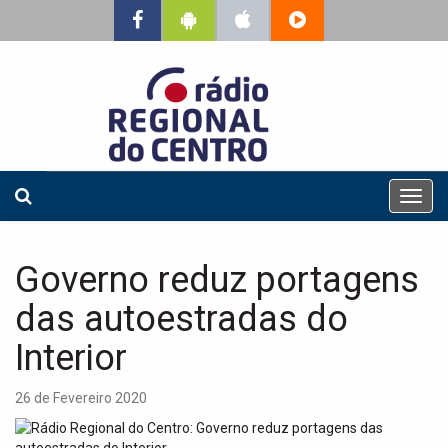
T
o
g
g
Governo reduz portagens
l
e
das autoestradas do
n
a
Interior
v
i
26 de Fevereiro 2020
g
a