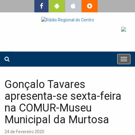
T
o
g
g
Gonçalo Tavares
l
e
apresenta-se sexta-feira
n
a
na COMUR-Museu
v
Municipal da Murtosa
i
g
a
24 de Fevereiro 2020