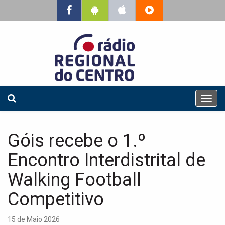
T
o
g
g
Góis recebe o 1.º
l
e
Encontro Interdistrital de
n
a
Walking Football
v
Competitivo
i
g
a
15 de Maio 2026