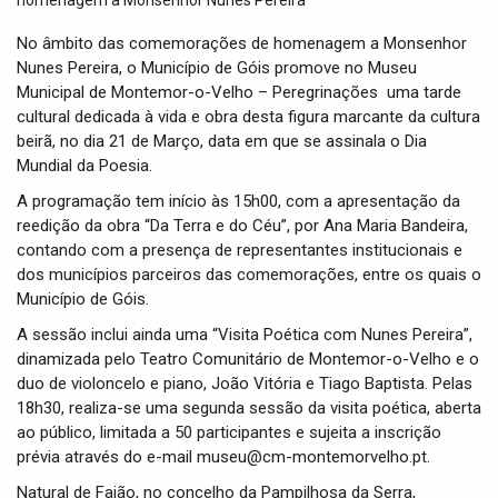
t
i
No âmbito das comemorações de homenagem a Monsenhor
o
Nunes Pereira, o Município de Góis promove no Museu
n
Municipal de Montemor-o-Velho – Peregrinações uma tarde
cultural dedicada à vida e obra desta figura marcante da cultura
beirã, no dia 21 de Março, data em que se assinala o Dia
Mundial da Poesia.
A programação tem início às 15h00, com a apresentação da
reedição da obra “Da Terra e do Céu”, por Ana Maria Bandeira,
contando com a presença de representantes institucionais e
dos municípios parceiros das comemorações, entre os quais o
Município de Góis.
A sessão inclui ainda uma “Visita Poética com Nunes Pereira”,
dinamizada pelo Teatro Comunitário de Montemor-o-Velho e o
duo de violoncelo e piano, João Vitória e Tiago Baptista. Pelas
18h30, realiza-se uma segunda sessão da visita poética, aberta
ao público, limitada a 50 participantes e sujeita a inscrição
prévia através do e-mail museu@cm-montemorvelho.pt.
Natural de Fajão, no concelho da Pampilhosa da Serra,