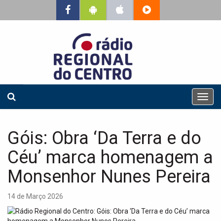
T
o
g
g
Góis: Obra ‘Da Terra e do
l
e
Céu’ marca homenagem a
n
a
Monsenhor Nunes Pereira
v
i
14 de Março 2026
g
a