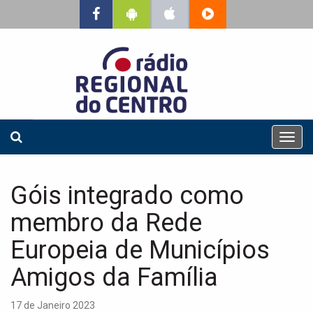
T
o
g
g
Góis integrado como
l
e
membro da Rede
n
a
Europeia de Municípios
v
Amigos da Família
i
g
a
17 de Janeiro 2023