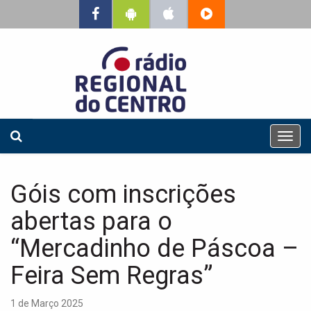
T
o
g
g
Góis com inscrições
l
e
abertas para o
n
a
“Mercadinho de Páscoa –
v
Feira Sem Regras”
i
g
a
1 de Março 2025