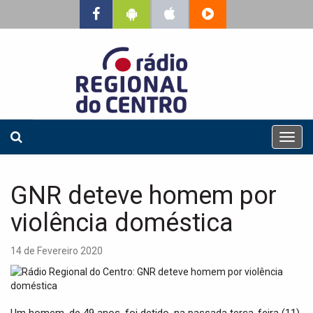
T
o
g
g
GNR deteve homem por
l
e
violência doméstica
n
a
14 de Fevereiro 2020
v
i
g
a