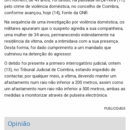
Um homem, de 49 anos, foi detido, na passada terça-feira (11),
t
pelo crime de violência doméstica, no concelho de Coimbra,
i
conforme avançou, hoje (14), fonte da GNR.
o
n
Na sequência de uma investigação por violência doméstica, os
militares apuraram que o suspeito agredia a sua companheira,
uma mulher de 34 anos, permanecendo indevidamente na
residência da vítima, onde a intimidava com a sua presença.
Desta forma, foi dado cumprimento a um mandado que
culminou na detenção do agressor.
O detido foi presente a primeiro interrogatório judicial, ontem
(13), no Tribunal Judicial de Coimbra, estando impedido de
contactar, por qualquer meio, a vítima, devendo manter um
afastamento num raio não inferior a 200 metros, assim como
um afastamento num raio não inferior a 500 metros, ambas as
medidas a monitorizar através de pulseira electrónica.
PUBLICIDADE
Opinião