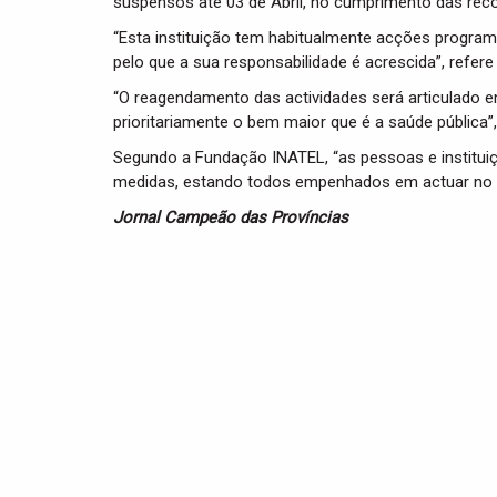
suspensos até 03 de Abril, no cumprimento das re
“Esta instituição tem habitualmente acções progra
pelo que a sua responsabilidade é acrescida”, refer
“O reagendamento das actividades será articulado e
prioritariamente o bem maior que é a saúde pública”
Segundo a Fundação INATEL, “as pessoas e institui
medidas, estando todos empenhados em actuar no m
Jornal Campeão das Províncias