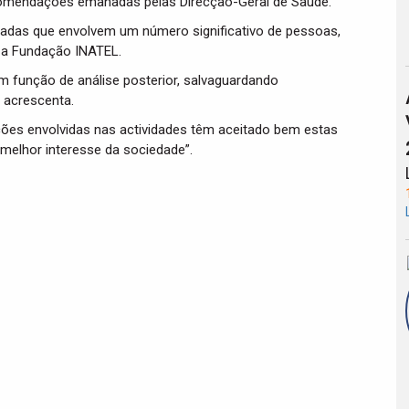
comendações emanadas pelas Direcção-Geral de Saúde.
madas que envolvem um número significativo de pessoas,
e a Fundação INATEL.
m função de análise posterior, salvaguardando
, acrescenta.
ções envolvidas nas actividades têm aceitado bem estas
elhor interesse da sociedade”.