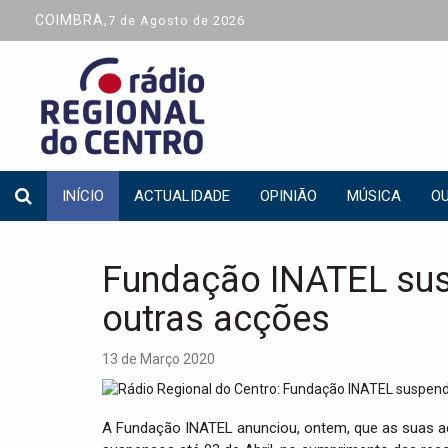
COIMBRA,
7 de Agosto de 2026
INÍCIO
ACTUALIDADE
OPINIÃO
MÚSICA
OU
Fundação INATEL su
outras acções
13 de Março 2020
A Fundação INATEL anunciou, ontem, que as suas a