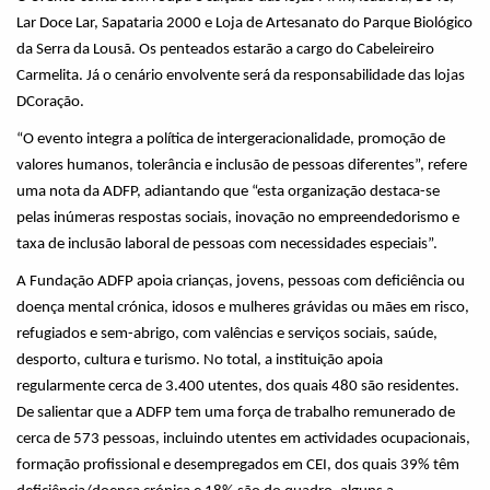
Lar Doce Lar, Sapataria 2000 e Loja de Artesanato do Parque Biológico
da Serra da Lousã. Os penteados estarão a cargo do Cabeleireiro
Carmelita. Já o cenário envolvente será da responsabilidade das lojas
DCoração.
“O evento integra a política de intergeracionalidade​, promoção de
valores humanos​, tolerância e inclusão​ de pessoas diferentes”, refere
uma nota da ADFP, adiantando que “e
sta organização destaca-se
pelas inúmeras respostas sociais, inovação no empreendedorismo ​e
taxa de inclusão laboral de pessoas com necessidades especiais”.
A Fundação ADFP apoia crianças, jovens, pessoas com deficiência ou
doença mental crónica, idosos e mulheres grávidas ou mães em risco,
refugiados e sem-abrigo, com valências e serviços sociais, saúde,
desporto, cultura e turismo. No total, a instituição apoia
regularmente cerca de 3.400 utentes, dos quais 480 são residentes.
De salientar que a ADFP t
em uma força de trabalho remunerado de
cerca de 573 pessoas, incluindo utentes em actividades ocupacionais,
formação profissional e desempregados em CEI, dos quais 39% têm