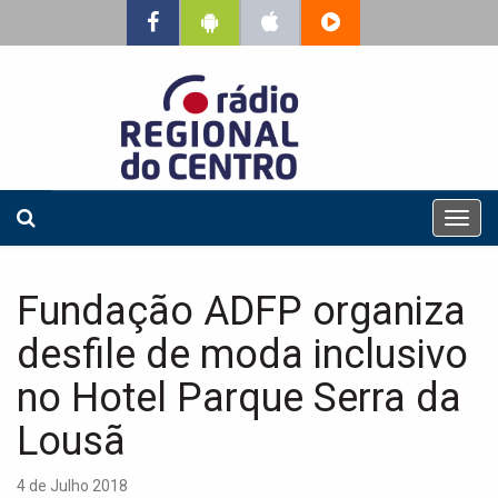
T
o
g
g
Fundação ADFP organiza
l
e
desfile de moda inclusivo
n
a
no Hotel Parque Serra da
v
Lousã
i
g
a
4 de Julho 2018