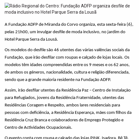
t
i
o
n
A Fundação ADFP de Miranda do Corvo organiza, esta sexta-feira (6),
pelas 21h00, um invulgar desfile de moda inclusivo, no jardim do
Hotel Parque Serra da Lousã.
Os modelos do desfile são 46 utentes das várias valências sociais da
Fundação, que irão desfilar com roupas e calçado de lojas locais.
Os
modelos têm idades compreendidas entre os 9 meses e os 62 anos,
de ambos os géneros, nacionalidade, cultura e religião diferenciada,
sendo que a grande maioria residente na Fundação ADFP.
Assim, irão desfilar utentes da Residência Paz – Centro de Instalação
para Refugiados, jovens da Residência Fraternidade, utentes das
Residências Coragem e Respeito, ambos lares residenciais para
pessoas com deficiência, a Residência Esperança, mães com filhos da
Residência Cruz Branca e colaboradores de Emprego Protegido e
Centro de Actividades Ocupacionais.
O evento conta com roupa e calçado das lojas PINK, Isadora, Bê Tê,