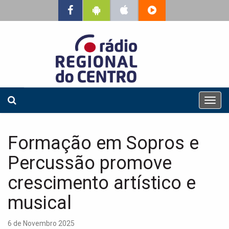
T
o
g
g
Formação em Sopros e
l
e
Percussão promove
n
a
crescimento artístico e
v
musical
i
g
a
6 de Novembro 2025