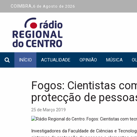
COIMBRA,
6 de Agosto de 2026
INÍCIO
ACTUALIDADE
OPINIÃO
MÚSICA
OU
Fogos: Cientistas co
protecção de pessoa
25 de Março 2019
Investigadores da Faculdade de Ciências e Tecnolo