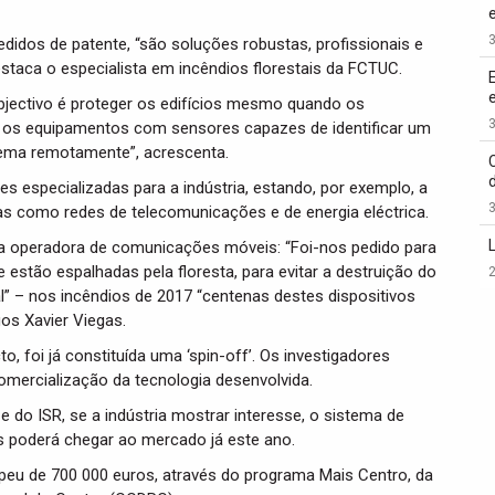
3
didos de patente, “são soluções robustas, profissionais e
estaca o especialista em incêndios florestais da FCTUC.
bjectivo é proteger os edifícios mesmo quando os
3
ar os equipamentos com sensores capazes de identificar um
stema remotamente”, acrescenta.
s especializadas para a indústria, estando, por exemplo, a
3
cas como redes de telecomunicações e de energia eléctrica.
uma operadora de comunicações móveis: “Foi-nos pedido para
estão espalhadas pela floresta, para evitar a destruição do
2
l” – nos incêndios de 2017 “centenas destes dispositivos
os Xavier Viegas.
o, foi já constituída uma ‘spin-off’. Os investigadores
omercialização da tecnologia desenvolvida.
 do ISR, se a indústria mostrar interesse, o sistema de
 poderá chegar ao mercado já este ano.
opeu de 700 000 euros, através do programa Mais Centro, da