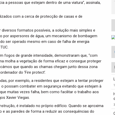
ia a pessoas que estejam dentro de uma viatura”, assinala,
izados com a cerca de protecção de casas e de
r diversos formatos possíveis, a solução mais simples e
uído por aspersores de água, um mecanismo de bombagem
indo ser operado mesmo em caso de falha de energia
FCTUC.
com fogos de grande intensidade, demonstraram que, “com
ma molha a vegetação de forma eficaz e consegue proteger
ificámos que quando as chamas chegam junto dessa zona
rdenador do ‘Fire protect’.
as, por exemplo, a residentes que estejam a tentar proteger
e o possam combater em segurança evitando que estejam à
 que muitas vezes falha, bem como facilitar o trabalho aos
gos Xavier Viegas.
3
strução, é instalado no próprio edifício. Quando se aproxima
o e as paredes de forma a reduzir as consequências do