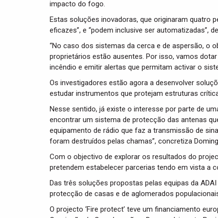
impacto do fogo.
Estas soluções inovadoras, que originaram quatro pe
eficazes”, e “podem inclusive ser automatizadas”, d
“No caso dos sistemas da cerca e de aspersão, o o
proprietários estão ausentes. Por isso, vamos dot
incêndio e emitir alertas que permitam activar o si
Os investigadores estão agora a desenvolver soluçõe
estudar instrumentos que protejam estruturas críti
Nesse sentido, já existe o interesse por parte de 
encontrar um sistema de protecção das antenas que 
equipamento de rádio que faz a transmissão de sina
foram destruídos pelas chamas”, concretiza Doming
Com o objectivo de explorar os resultados do project
pretendem estabelecer parcerias tendo em vista a c
Das três soluções propostas pelas equipas da ADAI e
protecção de casas e de aglomerados populacionais
O projecto ‘Fire protect’ teve um financiamento eur