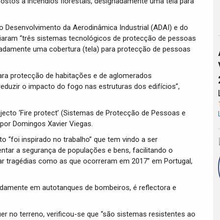
stos a incêndios florestais, designadamente uma tela para
o Desenvolvimento da Aerodinâmica Industrial (ADAI) e do
criaram “três sistemas tecnológicos de protecção de pessoas
gnadamente uma cobertura (tela) para protecção de pessoas
para protecção de habitações e de aglomerados
duzir o impacto do fogo nas estruturas dos edifícios”,
ecto ‘Fire protect’ (Sistemas de Protecção de Pessoas e
por Domingos Xavier Viegas.
 “foi inspirado no trabalho” que tem vindo a ser
ntar a segurança de populações e bens, facilitando o
tar tragédias como as que ocorreram em 2017” em Portugal,
damente em autotanques de bombeiros, é reflectora e
uer no terreno, verificou-se que “são sistemas resistentes ao