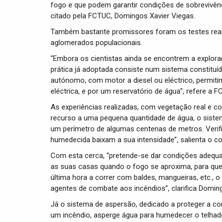
fogo e que podem garantir condições de sobrevivênc
citado pela FCTUC, Domingos Xavier Viegas.
Também bastante promissores foram os testes real
aglomerados populacionais.
“Embora os cientistas ainda se encontrem a explora
prática já adoptada consiste num sistema constit
autónomo, com motor a diesel ou eléctrico, permit
eléctrica, e por um reservatório de água”, refere a 
As experiências realizadas, com vegetação real e 
recurso a uma pequena quantidade de água, o siste
um perímetro de algumas centenas de metros. Ver
humedecida baixam a sua intensidade”, salienta o coo
Com esta cerca, “pretende-se dar condições adequad
as suas casas quando o fogo se aproxima, para qu
última hora a correr com baldes, mangueiras, etc., o
agentes de combate aos incêndios”, clarifica Domin
Já o sistema de aspersão, dedicado a proteger a con
um incêndio, asperge água para humedecer o telhad