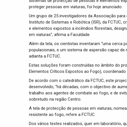
sistemas de protecção de pessoas e elementos expo
proteger pessoas em viaturas, foi hoje anunciado.
Um grupo de 25 investigadores da Associação para 
Instituto de Sistemas e Robótica (ISR), da FCTUC, 
e elementos expostos a incêndios florestais, desi
em viaturas”, afirma a Faculdade.
Além da tela, os cientistas inventaram “uma cerca 
populacionais, e um sistema de aspersão capaz de re
adianta a FCTUC.
Estas soluções foram construídas no âmbito do proj
Elementos Críticos Expostos ao Fogo), coordenado 
De acordo com o catedrático da FCTUC, este projecto
desenvolvido, “há décadas, com o objectivo de aume
trabalho aos agentes de combate ao fogo, e de evi
sobretudo na região Centro.
A tela de protecção de pessoas em viaturas, nomea
resistente ao fogo, refere a FCTUC.
Dos vários testes realizados, quer em laboratório, q