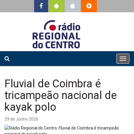
T
o
g
g
Fluvial de Coimbra é
l
e
tricampeão nacional de
n
a
kayak polo
v
i
29 de Junho 2026
g
a