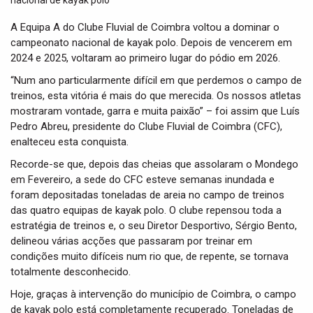
t
i
A Equipa A do Clube Fluvial de Coimbra voltou a dominar o
o
campeonato nacional de kayak polo. Depois de vencerem em
n
2024 e 2025, voltaram ao primeiro lugar do pódio em 2026.
“Num ano particularmente difícil em que perdemos o campo de
treinos, esta vitória é mais do que merecida. Os nossos atletas
mostraram vontade, garra e muita paixão” – foi assim que Luís
Pedro Abreu, presidente do Clube Fluvial de Coimbra (CFC),
enalteceu esta conquista.
Recorde-se que, depois das cheias que assolaram o Mondego
em Fevereiro, a sede do CFC esteve semanas inundada e
foram depositadas toneladas de areia no campo de treinos
das quatro equipas de kayak polo. O clube repensou toda a
estratégia de treinos e, o seu Diretor Desportivo, Sérgio Bento,
delineou várias acções que passaram por treinar em
condições muito difíceis num rio que, de repente, se tornava
totalmente desconhecido.
Hoje, graças à intervenção do município de Coimbra, o campo
de kayak polo está completamente recuperado. Toneladas de