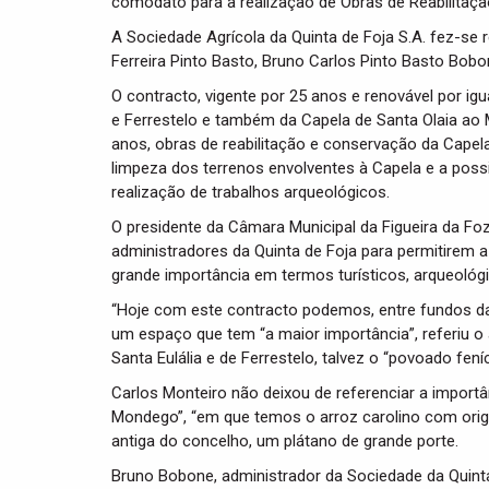
comodato para a realização de Obras de Reabilitaçã
A Sociedade Agrícola da Quinta de Foja S.A. fez-se
Ferreira Pinto Basto, Bruno Carlos Pinto Basto Bob
O contracto, vigente por 25 anos e renovável por ig
e Ferrestelo e também da Capela de Santa Olaia ao 
anos, obras de reabilitação e conservação da Cape
limpeza dos terrenos envolventes à Capela e a possi
realização de trabalhos arqueológicos.
O presidente da Câmara Municipal da Figueira da Foz
administradores da Quinta de Foja para permitirem a
grande importância em termos turísticos, arqueológi
“Hoje com este contracto podemos, entre fundos da
um espaço que tem “a maior importância”, referiu o 
Santa Eulália e de Ferrestelo, talvez o “povoado fení
Carlos Monteiro não deixou de referenciar a importân
Mondego”, “em que temos o arroz carolino com orig
antiga do concelho, um plátano de grande porte.
Bruno Bobone, administrador da Sociedade da Quint