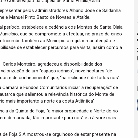
o e Conservação da Capela de Santa Eulália/Olaia.
 representar pelos administradores Albano José de Saldanha
one e Manuel Pinto Basto de Novaes e Ataíde.
ual período, estabelece a cedência dos Montes de Santa Olaia
Município, que se compromete a efectuar, no prazo de cinco
la. Incumbe também ao Município a regular manutenção e
bilidade de estabelecer percursos para visita, assim como a
, Carlos Monteiro, agradeceu a disponibilidade dos
 valorização de um “espaço icónico”, nove hectares “de
cos e de conhecimento” que, “na realidade é de todos nós”.
 Câmara e Fundos Comunitários iniciar a recuperação” de
autarca que salientou a relevância histórica do Monte de
cio mais importante a norte da costa Atlântica”.
cia da Quinta de Foja, “a maior propriedade a Norte do rio
em demarcada, tão importante para nós” e a árvore mais
a de Foja S.A mostrou-se orgulhoso de estar presente na