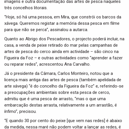
imagens e outra documentação das artes de pesca naqueles
três concelhos litorais.
“Hoje, só há uma pessoa, em Mira, que constrói os barcos da
xávega. Queremos registar a memória dessa pesca em filme
para que não se perca”, assinalou a autarca.
Quanto ao Abrigo dos Pescadores, o projecto poderá incluir, na
casa, a venda de peixe retirado do mar pelas campanhas de
artes de pesca do cerco ainda em actividade – são cinco na
Figueira da Foz – e outras actividades como “aprender a fazer
ou reparar redes”, acrescentou Ana Carvalho.
Já o presidente da Câmara, Carlos Monteiro, notou que a
licença mais antiga das artes de pesca (também apelidada de
arte xávega) “é do concelho da Figueira da Foz” e, referindo-se
a preocupações ambientais sobre esta pesca de cerco,
admitiu que é uma pesca de arrasto, “mas o que uma
embarcação destas arrasta, relativamente a um arrastão, é
ínfimo”, precisou.
“E quando 30 por cento do peixe [que vem nas redes] é abaixo
da medida, nessa maré não podem voltar a lançar as redes, é