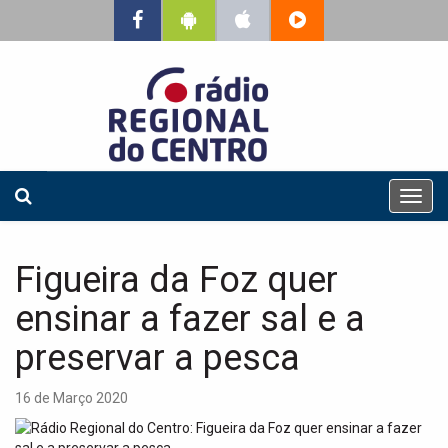
T
o
g
g
Figueira da Foz quer
l
e
ensinar a fazer sal e a
n
a
preservar a pesca
v
i
16 de Março 2020
g
a