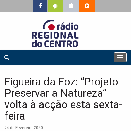
T
o
g
g
Figueira da Foz: “Projeto
l
e
Preservar a Natureza”
n
a
volta à acção esta sexta-
v
feira
i
g
a
24 de Fevereiro 2020