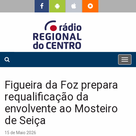
T
o
g
g
Figueira da Foz prepara
l
e
requalificação da
n
a
envolvente ao Mosteiro
v
de Seiça
i
g
a
15 de Maio 2026