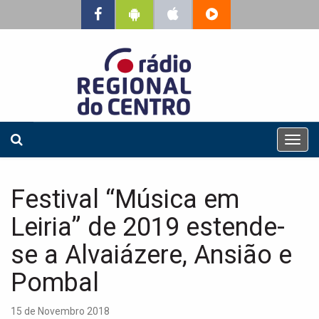
T
o
g
g
Festival “Música em
l
e
Leiria” de 2019 estende-
n
a
se a Alvaiázere, Ansião e
v
Pombal
i
g
a
15 de Novembro 2018