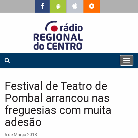
T
o
g
g
Festival de Teatro de
l
e
Pombal arrancou nas
n
a
freguesias com muita
v
adesão
i
g
a
6 de Março 2018