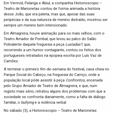
Em Vermoil, Pelariga e Abiul, a companhia Historioscopio –
Teatro de Marionetas contou de forma animada a história
desse João, que era pateta, mas que, apesar das suas
peripécias e da sua natureza de menino distraído, mostrou ser
sempre um menino bem intencionado.
Em Almagreira, houve animação para os mais velhos, com o
Teatro Amador de Pombal, que levou ao palco do Salão
Polivalente daquela freguesia a peça
Lusíadas?
, que,
recorrendo a um humor contagiante, contou os feitos dos
portugueses retratados na epopeia escrita por Luís Vaz de
Camões.
A terminar o primeiro fim-de-semana do festival, casa cheia no
Parque Social do Cabeço, na freguesia do Carriço, onde a
população local pôde assistir à peça
Confrontos
, encenada
pelo Grupo Amador de Teatro de Almagreira, e que, num
registo mais sério, retratou alguns dos problemas com que a
sociedade se confronta diariamente, como a falta de diálogo
familiar, o
bullying
e a violência verbal.
No sábado (3), a Historioscopio – Teatro de Marionetas