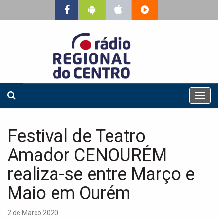
T
o
g
g
Festival de Teatro
l
e
Amador CENOURÉM
n
a
realiza-se entre Março e
v
Maio em Ourém
i
g
a
2 de Março 2020