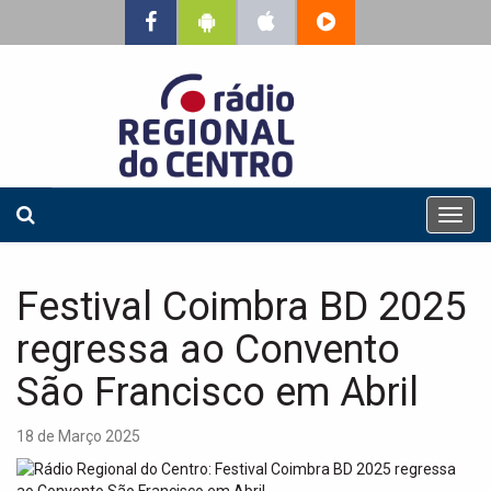
T
o
g
g
Festival Coimbra BD 2025
l
e
regressa ao Convento
n
a
São Francisco em Abril
v
i
18 de Março 2025
g
a