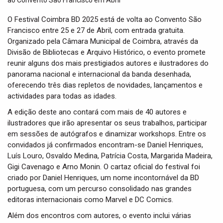
t
i
O Festival Coimbra BD 2025 está de volta ao Convento São
o
Francisco entre 25 e 27 de Abril, com entrada gratuita.
n
Organizado pela Câmara Municipal de Coimbra, através da
Divisão de Bibliotecas e Arquivo Histórico, o evento promete
reunir alguns dos mais prestigiados autores e ilustradores do
panorama nacional e internacional da banda desenhada,
oferecendo três dias repletos de novidades, lançamentos e
actividades para todas as idades.
A edição deste ano contará com mais de 40 autores e
ilustradores que irão apresentar os seus trabalhos, participar
em sessões de autógrafos e dinamizar workshops. Entre os
convidados já confirmados encontram-se Daniel Henriques,
Luís Louro, Osvaldo Medina, Patrícia Costa, Margarida Madeira,
Gigi Cavenago e Arno Monin. O cartaz oficial do festival foi
criado por Daniel Henriques, um nome incontornável da BD
portuguesa, com um percurso consolidado nas grandes
editoras internacionais como Marvel e DC Comics.
Além dos encontros com autores, o evento inclui várias