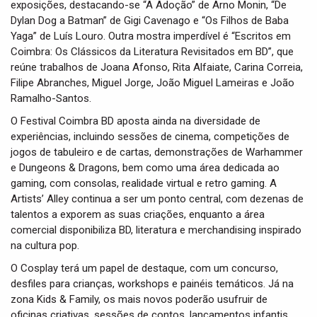
exposições, destacando-se “A Adoção” de Arno Monin, “De
Dylan Dog a Batman” de Gigi Cavenago e “Os Filhos de Baba
Yaga” de Luís Louro. Outra mostra imperdível é “Escritos em
Coimbra: Os Clássicos da Literatura Revisitados em BD”, que
reúne trabalhos de Joana Afonso, Rita Alfaiate, Carina Correia,
Filipe Abranches, Miguel Jorge, João Miguel Lameiras e João
Ramalho-Santos.
O Festival Coimbra BD aposta ainda na diversidade de
experiências, incluindo sessões de cinema, competições de
jogos de tabuleiro e de cartas, demonstrações de Warhammer
e Dungeons & Dragons, bem como uma área dedicada ao
gaming, com consolas, realidade virtual e retro gaming. A
Artists’ Alley continua a ser um ponto central, com dezenas de
talentos a exporem as suas criações, enquanto a área
comercial disponibiliza BD, literatura e merchandising inspirado
na cultura pop.
O Cosplay terá um papel de destaque, com um concurso,
desfiles para crianças, workshops e painéis temáticos. Já na
zona Kids & Family, os mais novos poderão usufruir de
oficinas criativas, sessões de contos, lançamentos infantis,