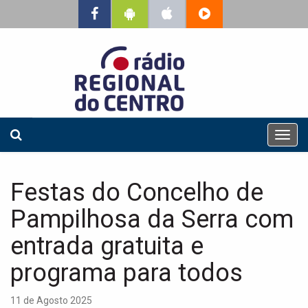
T
o
g
g
Festas do Concelho de
l
e
Pampilhosa da Serra com
n
a
entrada gratuita e
v
programa para todos
i
g
a
11 de Agosto 2025