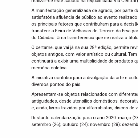
realizar-se este sábado na requalificada Via Central
A manifestação generalizada de agrado, por parte d
satisfatória afluência de público ao evento realiza
os principais fatores que contribuíram para a deci
transferir a Feira de Velharias do Terreiro da Erva 
do Cidadão. Uma transferência que se realiza a títul
O certame, que vai já na sua 28ª edição, permite r
objetos antigos, com valor artístico ou cultural. T
continuará a exibir uma multiplicidade de produtos
memória coletiva.
A iniciativa contribui para a divulgação da arte e cu
diversos pontos do país.
Apresentam-se objetos relacionados com diferentes
antiguidades, desde utensílios domésticos, decorativo
e, ainda, livros trazidos por alfarrabistas, discos de v
Restante calendarização para o ano 2020: março (28); a
setembro (26); outubro (24); novembro (28); dezemb