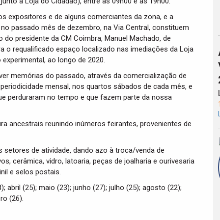
 (junto à Loja do Cidadão), entre as 09h00 e as 19h00.
os expositores e de alguns comerciantes da zona, e a
do no passado mês de dezembro, na Via Central, constituem
são do presidente da CM Coimbra, Manuel Machado, de
para o requalificado espaço localizado nas imediações da Loja
o experimental, ao longo de 2020.
eviver memórias do passado, através da comercialização de
em periodicidade mensal, nos quartos sábados de cada mês, e
 que perduraram no tempo e que fazem parte da nossa
ltura ancestrais reunindo inúmeros feirantes, provenientes de
 setores de atividade, dando azo à troca/venda de
s, cerâmica, vidro, latoaria, peças de joalharia e ourivesaria
inil e selos postais.
bril (25); maio (23); junho (27); julho (25); agosto (22);
ro (26).