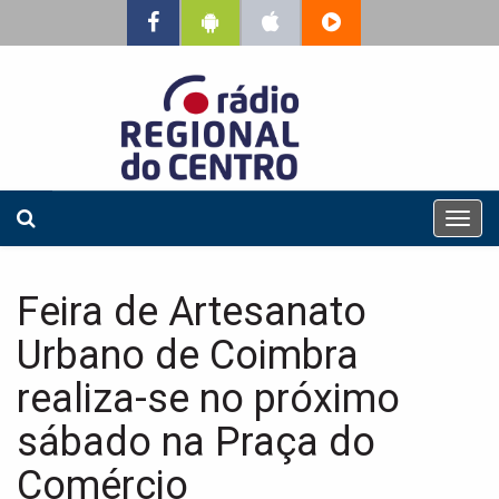
T
o
g
g
Feira de Artesanato
l
e
Urbano de Coimbra
n
a
realiza-se no próximo
v
sábado na Praça do
i
g
Comércio
a