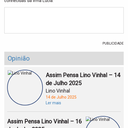
conhecidas da Irmã Lúcia.
t
i
o
n
PUBLICIDADE
Opinião
Assim Pensa Lino Vinhal – 14
de Julho 2025
Lino Vinhal
14 de Julho 2025
Ler mais
Assim Pensa Lino Vinhal – 16