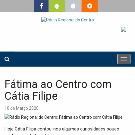
T
o
g
g
Fátima ao Centro com
l
e
Cátia Filipe
n
a
10 de Março 2020
v
i
g
Hoje Cátia Filipa contou-nos algumas curiosidades pouco
a