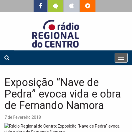
T
o
g
g
Exposição “Nave de
l
e
Pedra” evoca vida e obra
n
a
de Fernando Namora
v
i
7 de Fevereiro 2018
g
a