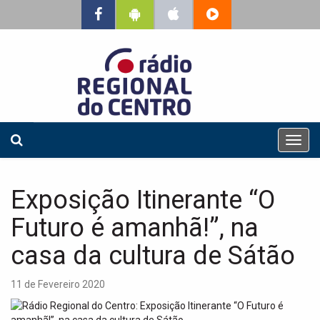
T
o
g
g
Exposição Itinerante “O
l
e
Futuro é amanhã!”, na
n
a
casa da cultura de Sátão
v
i
11 de Fevereiro 2020
g
a