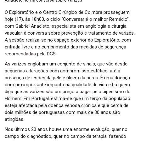
t
i
O Exploratório e o Centro Cirúrgico de Coimbra prosseguem
o
hoje (17), às 18h00, o ciclo “Conversar é o melhor Remédio”,
n
com Gabriel Anacleto, especialista em angiologia e cirurgia
vascular, à conversa sobre prevenção e tratamento de varizes.
A sessão realiza-se no espaço exterior do Exploratório, com
entrada livre e no cumprimento das medidas de segurança
recomendadas pela DGS.
As varizes englobam um conjunto de sinais, que vão desde
pequenas alterações com compromisso estético, até à
presença de lesões da pele e úlcera da perna. É uma doença
com um importante impacto na qualidade de vida e há quem
diga que as varizes são um preço a pagar pelo bipedismo do
Homem. Em Portugal, estima-se que um terço da população
esteja afectada pela doença venosa crónica e que cerca de
dois milhões de portuguesas com mais de 30 anos são
atingidas.
Nos últimos 20 anos houve uma enorme evolução, quer no
campo do diagnóstico, quer no campo da terapia, fazendo