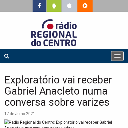
T
o
g
g
Exploratório vai receber
l
e
Gabriel Anacleto numa
n
a
conversa sobre varizes
v
i
17 de Julho 2021
g
a