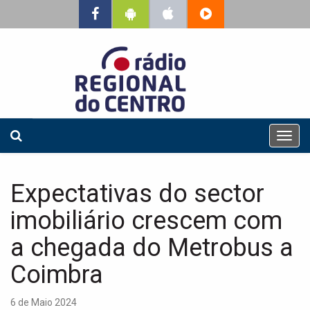
T
o
g
g
Expectativas do sector
l
e
imobiliário crescem com
n
a
a chegada do Metrobus a
v
Coimbra
i
g
a
6 de Maio 2024