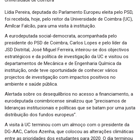
t
i
Lídia Pereira, deputada do Parlamento Europeu eleita pelo PSD,
o
foi recebida, hoje, pelo reitor da Universidade de Coimbra (UC),
n
Amílcar Falcão, para uma visita à instituição.
A eurodeputada social-democrata, acompanhada pelo
presidente do PSD de Coimbra, Carlos Lopes e pelo líder da
JSD Distrital, José Miguel Ferreira, inteirou-se dos objectivos
estratégicos e da política de investigação da UC e visitou os
departamentos de Mecânica e de Engenharia Química da
instituição, onde teve oportunidade de conhecer vários
projectos de investigação com impactos positivos no
ambiente e saúde pública.
Alertada sobre os desequilíbrios no acesso a financiamento, a
eurodeputada conimbricense sinalizou que “precisamos de
lideranças institucionais e políticas que se batam por uma justa
distribuição dos fundos europeus”.
A visita à UC terminou com um almoço com o presidente da
DG-AAC, Carlos Azenha, que colocou as alterações climáticas
entre as prioridades dos estudantes para 2020. O dia terminou