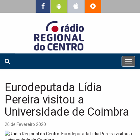
T
o
g
g
Eurodeputada Lídia
l
e
Pereira visitou a
n
a
Universidade de Coimbra
v
i
26 de Fevereiro 2020
g
a