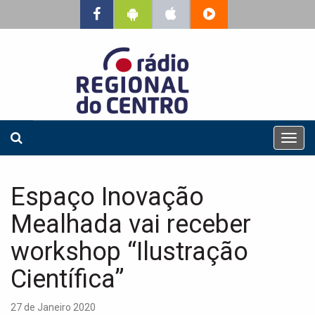
T
o
g
g
Espaço Inovação
l
e
Mealhada vai receber
n
a
workshop “Ilustração
v
Científica”
i
g
a
27 de Janeiro 2020