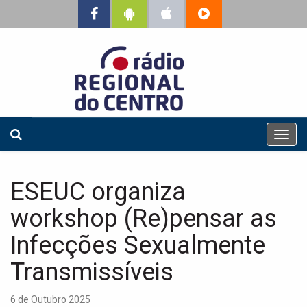
T
o
g
g
ESEUC organiza
l
e
workshop (Re)pensar as
n
a
Infecções Sexualmente
v
Transmissíveis
i
g
a
6 de Outubro 2025