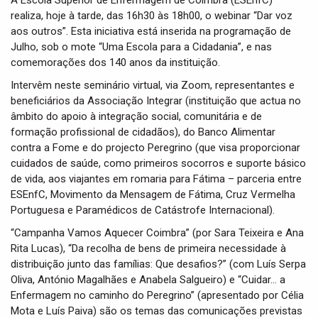
A Escola Superior de Enfermagem de Coimbra (ESEnfC)
t
realiza, hoje à tarde, das 16h30 às 18h00, o webinar “Dar voz
i
aos outros”. Esta iniciativa está inserida na programação de
o
n
Julho, sob o mote “Uma Escola para a Cidadania”, e nas
comemorações dos 140 anos da instituição.
Intervêm neste seminário virtual, via Zoom, representantes e
beneficiários da Associação Integrar (instituição que actua no
âmbito do apoio à integração social, comunitária e de
formação profissional de cidadãos), do Banco Alimentar
contra a Fome e do projecto Peregrino (que visa proporcionar
cuidados de saúde, como primeiros socorros e suporte básico
de vida, aos viajantes em romaria para Fátima – parceria entre
ESEnfC, Movimento da Mensagem de Fátima, Cruz Vermelha
Portuguesa e Paramédicos de Catástrofe Internacional).
“Campanha Vamos Aquecer Coimbra” (por Sara Teixeira e Ana
Rita Lucas), “Da recolha de bens de primeira necessidade à
distribuição junto das famílias: Que desafios?” (com Luís Serpa
Oliva, António Magalhães e Anabela Salgueiro) e “Cuidar… a
Enfermagem no caminho do Peregrino” (apresentado por Célia
Mota e Luís Paiva) são os temas das comunicações previstas