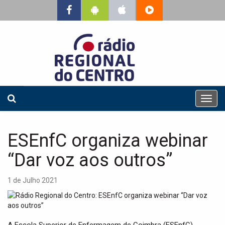
T
o
g
g
ESEnfC organiza webinar
l
e
“Dar voz aos outros”
n
a
1 de Julho 2021
v
i
g
a