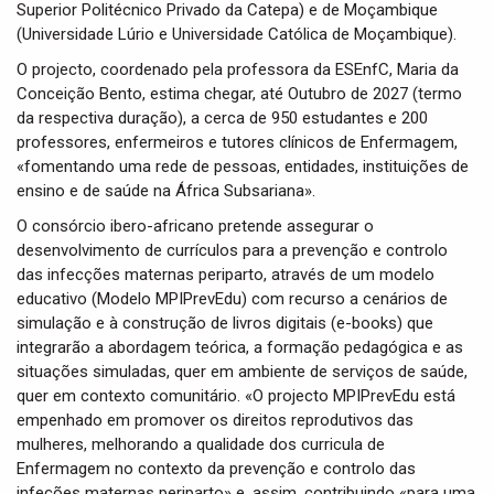
Superior Politécnico Privado da Catepa) e de Moçambique
(Universidade Lúrio e Universidade Católica de Moçambique).
O projecto, coordenado pela professora da ESEnfC, Maria da
Conceição Bento, estima chegar, até Outubro de 2027 (termo
da respectiva duração), a cerca de 950 estudantes e 200
professores, enfermeiros e tutores clínicos de Enfermagem,
«fomentando uma rede de pessoas, entidades, instituições de
ensino e de saúde na África Subsariana».
O consórcio ibero-africano pretende assegurar o
desenvolvimento de currículos para a prevenção e controlo
das infecções maternas periparto, através de um modelo
educativo (Modelo MPIPrevEdu) com recurso a cenários de
simulação e à construção de livros digitais (e-books) que
integrarão a abordagem teórica, a formação pedagógica e as
situações simuladas, quer em ambiente de serviços de saúde,
quer em contexto comunitário. «O projecto MPIPrevEdu está
empenhado em promover os direitos reprodutivos das
mulheres, melhorando a qualidade dos curricula de
Enfermagem no contexto da prevenção e controlo das
infeções maternas periparto» e, assim, contribuindo «para uma