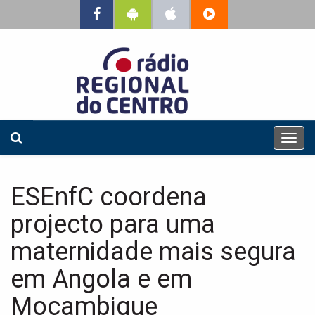
T
o
g
g
ESEnfC coordena
l
e
projecto para uma
n
a
maternidade mais segura
v
em Angola e em
i
g
Moçambique
a