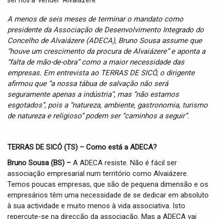
t
i
A menos de seis meses de terminar o mandato como
o
presidente da Associação de Desenvolvimento Integrado do
n
Concelho de Alvaiázere (ADECA), Bruno Sousa assume que
“houve um crescimento da procura de Alvaiázere” e aponta a
“falta de mão-de-obra” como a maior necessidade das
empresas. Em entrevista ao TERRAS DE SICÓ, o dirigente
afirmou que “a nossa tábua de salvação não será
seguramente apenas a indústria”, mas “não estamos
esgotados”, pois a “natureza, ambiente, gastronomia, turismo
de natureza e religioso” podem ser “caminhos a seguir”.
TERRAS DE SICÓ (TS) – Como está a ADECA?
Bruno Sousa (BS) –
A ADECA resiste. Não é fácil ser
associação empresarial num território como Alvaiázere.
Temos poucas empresas, que são de pequena dimensão e os
empresários têm uma necessidade de se dedicar em absoluto
à sua actividade e muito menos à vida associativa. Isto
repercute-se na direcção da associação. Mas a ADECA vai