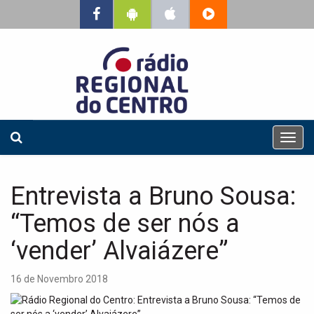
T
o
g
g
Entrevista a Bruno Sousa:
l
e
“Temos de ser nós a
n
a
‘vender’ Alvaiázere”
v
i
16 de Novembro 2018
g
a