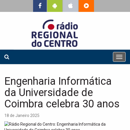
T
o
g
g
Engenharia Informática
l
e
da Universidade de
n
a
Coimbra celebra 30 anos
v
i
18 de Janeiro 2025
g
a