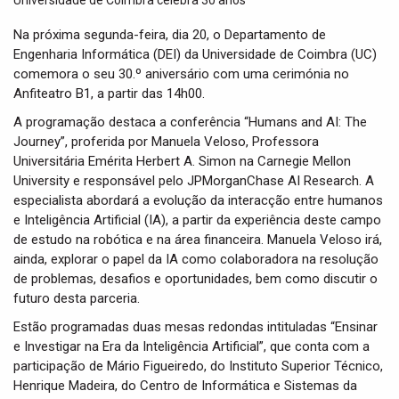
t
i
Na próxima segunda-feira, dia 20, o Departamento de
o
Engenharia Informática (DEI) da Universidade de Coimbra (UC)
n
comemora o seu 30.º aniversário com uma cerimónia no
Anfiteatro B1, a partir das 14h00.
A programação destaca a conferência “Humans and AI: The
Journey”, proferida por Manuela Veloso, Professora
Universitária Emérita Herbert A. Simon na Carnegie Mellon
University e responsável pelo JPMorganChase AI Research. A
especialista abordará a evolução da interacção entre humanos
e Inteligência Artificial (IA), a partir da experiência deste campo
de estudo na robótica e na área financeira. Manuela Veloso irá,
ainda, explorar o papel da IA como colaboradora na resolução
de problemas, desafios e oportunidades, bem como discutir o
futuro desta parceria.
Estão programadas duas mesas redondas intituladas “Ensinar
e Investigar na Era da Inteligência Artificial”, que conta com a
participação de Mário Figueiredo, do Instituto Superior Técnico,
Henrique Madeira, do Centro de Informática e Sistemas da