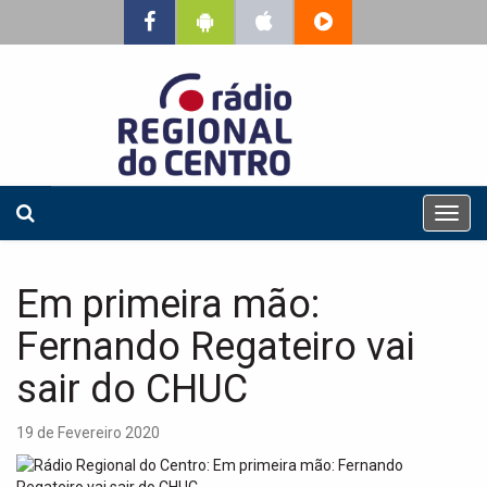
T
o
g
g
Em primeira mão:
l
e
Fernando Regateiro vai
n
a
sair do CHUC
v
i
19 de Fevereiro 2020
g
a