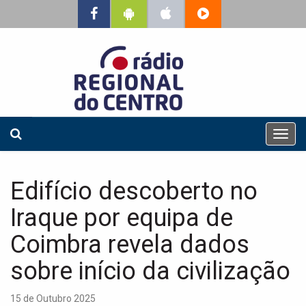
T
o
g
g
Edifício descoberto no
l
e
Iraque por equipa de
n
a
Coimbra revela dados
v
sobre início da civilização
i
g
a
15 de Outubro 2025