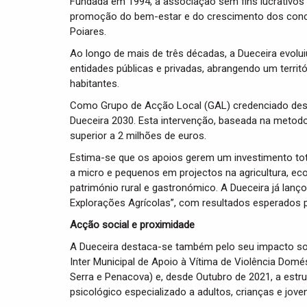
Fundada em 1994, a associação sem fins lucrativos e 
promoção do bem-estar e do crescimento dos conce
Poiares.
Ao longo de mais de três décadas, a Dueceira evolu
entidades públicas e privadas, abrangendo um terri
habitantes.
Como Grupo de Acção Local (GAL) credenciado des
Dueceira 2030. Esta intervenção, baseada na metod
superior a 2 milhões de euros.
Estima-se que os apoios gerem um investimento tota
a micro e pequenos em projectos na agricultura, eco
património rural e gastronómico. A Dueceira já lan
Explorações Agrícolas”, com resultados esperados p
Acção social e proximidade
A Dueceira destaca-se também pelo seu impacto so
Inter Municipal de Apoio à Vítima de Violência Domé
Serra e Penacova) e, desde Outubro de 2021, a estru
psicológico especializado a adultos, crianças e jove