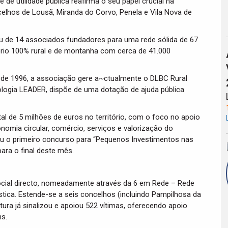
de utilidade pública reafirma o seu papel crucial na
lhos de Lousã, Miranda do Corvo, Penela e Vila Nova de
iu de 14 associados fundadores para uma rede sólida de 67
tório 100% rural e de montanha com cerca de 41.000
de 1996, a associação gere a~ctualmente o DLBC Rural
ologia LEADER, dispõe de uma dotação de ajuda pública
l de 5 milhões de euros no território, com o foco no apoio
nomia circular, comércio, serviços e valorização do
çou o primeiro concurso para “Pequenos Investimentos nas
ara o final deste mês.
cial directo, nomeadamente através da 6 em Rede – Rede
stica. Estende-se a seis concelhos (incluindo Pampilhosa da
tura já sinalizou e apoiou 522 vítimas, oferecendo apoio
ns.