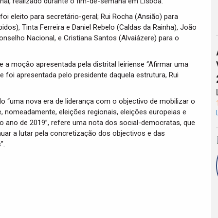
onal, realizado durante o fim-de-semana em Lisboa.
foi eleito para secretário-geral; Rui Rocha (Ansião) para
idos), Tinta Ferreira e Daniel Rebelo (Caldas da Rainha), João
nselho Nacional, e Cristiana Santos (Alvaiázere) para o
 moção apresentada pela distrital leiriense “Afirmar uma
ue foi apresentada pelo presidente daquela estrutura, Rui
ido “uma nova era de liderança com o objectivo de mobilizar o
e, nomeadamente, eleições regionais, eleições europeias e
 no ano de 2019”, refere uma nota dos social-democratas, que
r a lutar pela concretização dos objectivos e das
”.