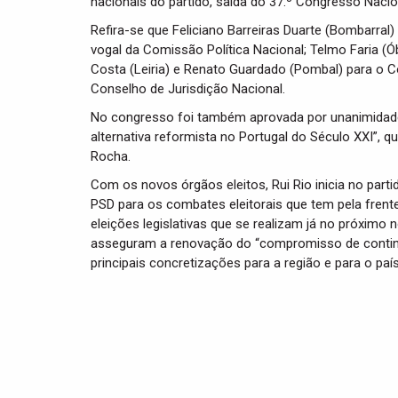
nacionais do partido, saída do 37.º Congresso Naci
Refira-se que Feliciano Barreiras Duarte (Bombarral) 
vogal da Comissão Política Nacional; Telmo Faria (Ób
Costa (Leiria) e Renato Guardado (Pombal) para o Co
Conselho de Jurisdição Nacional.
No congresso foi também aprovada por unanimidade a
alternativa reformista no Portugal do Século XXI”, q
Rocha.
Com os novos órgãos eleitos, Rui Rio inicia no part
PSD para os combates eleitorais que tem pela frent
eleições legislativas que se realizam já no próximo
asseguram a renovação do “compromisso de continua
principais concretizações para a região e para o país