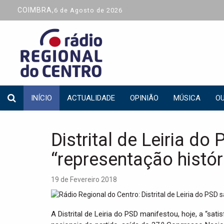
COIMBRA,
6 de Agosto de 2026
INÍCIO
ACTUALIDADE
OPINIÃO
MÚSICA
OU
Distrital de Leiria do
“representação histór
19 de Fevereiro 2018
A Distrital de Leiria do PSD manifestou, hoje, a “sat