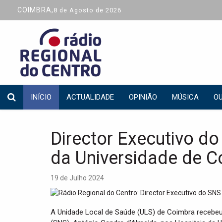
COIMBRA,
8 de Agosto de 2026
INÍCIO
ACTUALIDADE
OPINIÃO
MÚSICA
OU
Director Executivo do
da Universidade de C
19 de Julho 2024
A Unidade Local de Saúde (ULS) de Coimbra recebeu 