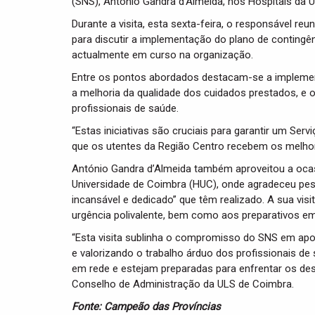
(SNS), António Gandra d’Almeida, nos Hospitais da U
Durante a visita, esta sexta-feira, o responsável 
para discutir a implementação do plano de contingên
actualmente em curso na organização.
Entre os pontos abordados destacam-se a implement
a melhoria da qualidade dos cuidados prestados, e 
profissionais de saúde.
“Estas iniciativas são cruciais para garantir um Ser
que os utentes da Região Centro recebem os melhor
António Gandra d’Almeida também aproveitou a ocasi
Universidade de Coimbra (HUC), onde agradeceu pes
incansável e dedicado” que têm realizado. A sua vis
urgência polivalente, bem como aos preparativos e
“Esta visita sublinha o compromisso do SNS em apo
e valorizando o trabalho árduo dos profissionais de 
em rede e estejam preparadas para enfrentar os desa
Conselho de Administração da ULS de Coimbra.
Fonte: Campeão das Províncias