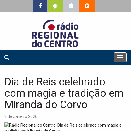
T
o
g
g
Dia de Reis celebrado
l
e
com magia e tradição em
n
a
Miranda do Corvo
v
i
8 de Janeiro 2026
g
a