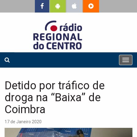
T
o
g
g
Detido por tráfico de
l
e
droga na “Baixa” de
n
a
Coimbra
v
i
17 de Janeiro 2020
g
a