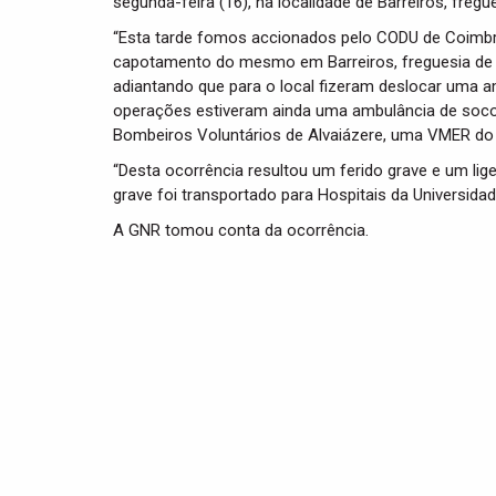
segunda-feira (16), na localidade de Barreiros, fregu
“Esta tarde fomos accionados pelo CODU de Coimbr
capotamento do mesmo em Barreiros, freguesia de P
adiantando que para o local fizeram deslocar uma 
operações estiveram ainda uma ambulância de socor
Bombeiros Voluntários de Alvaiázere, uma VMER do 
“Desta ocorrência resultou um ferido grave e um lige
grave foi transportado para Hospitais da Universidad
A GNR tomou conta da ocorrência.