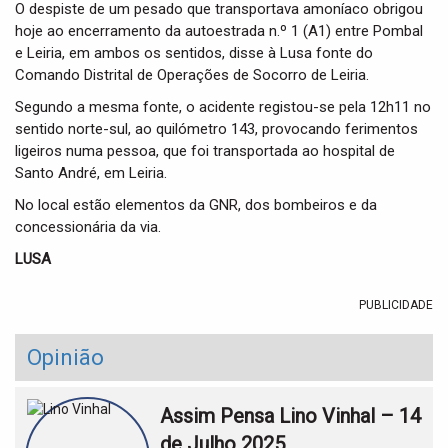
t
O despiste de um pesado que transportava amoníaco obrigou
i
hoje ao encerramento da autoestrada n.º 1 (A1) entre Pombal
o
e Leiria, em ambos os sentidos, disse à Lusa fonte do
n
Comando Distrital de Operações de Socorro de Leiria.
Segundo a mesma fonte, o acidente registou-se pela 12h11 no
sentido norte-sul, ao quilómetro 143, provocando ferimentos
ligeiros numa pessoa, que foi transportada ao hospital de
Santo André, em Leiria.
No local estão elementos da GNR, dos bombeiros e da
concessionária da via.
LUSA
PUBLICIDADE
Opinião
Assim Pensa Lino Vinhal – 14
de Julho 2025