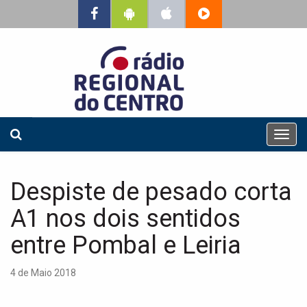
T
o
g
g
Despiste de pesado corta
l
e
A1 nos dois sentidos
n
a
entre Pombal e Leiria
v
i
4 de Maio 2018
g
a