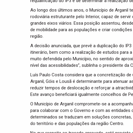
requalificação do IP3 e de determinar a realização d
Ao longo dos últimos anos, o Município de Arganil t
rodoviária estruturante pelo Interior, capaz de serv
grandes eixos viários. Essa posição assentou, desd
de mobilidade para as populações e criar condiçõe
região.
A decisão anunciada, que prevê a duplicação do IP3 
itinerário, bem como a realização de estudos para a
muito defendida pelo Município, no sentido de aproxi
nível das acessibilidades”, sublinha o presidente da 
Luís Paulo Costa considera que a concretização de u
Arganil, Góis e Lousã é determinante para atenuar ass
reduzir tempos de deslocação e reforçar a atractivida
Este avanço beneficiará igualmente concelhos de Pe
O Município de Arganil compromete-se a acompanhar
para colaborar com o Governo e com as entidades c
determinados se traduzam em soluções concretas, 
do território e das populações da região Centro.