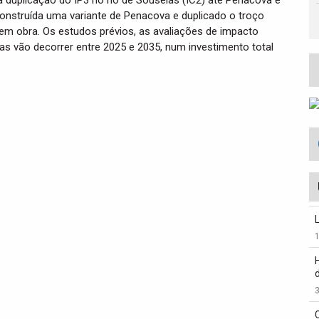
 a duplicação do IP3 no nó de Souselas (IC2) até Penacova e
construída uma variante de Penacova e duplicado o troço
em obra. Os estudos prévios, as avaliações de impacto
as vão decorrer entre 2025 e 2035, num investimento total
3