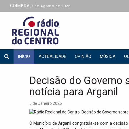
COIMBRA,
7 de Agosto de 2026
INÍCIO
ACTUALIDADE
OPINIÃO
MÚSICA
OU
Decisão do Governo s
notícia para Arganil
5 de Janeiro 2026
O Município de Arganil congratula-se com a decisão