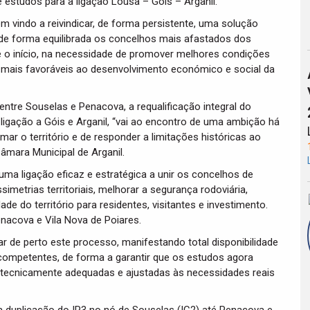
e estudos para a ligação Lousã – Góis – Arganil.
em vindo a reivindicar, de forma persistente, uma solução
ir de forma equilibrada os concelhos mais afastados dos
e o início, na necessidade de promover melhores condições
s mais favoráveis ao desenvolvimento económico e social da
entre Souselas e Penacova, a requalificação integral do
 ligação a Góis e Arganil, “vai ao encontro de uma ambição há
mar o território e de responder a limitações históricas ao
Câmara Municipal de Arganil.
ma ligação eficaz e estratégica a unir os concelhos de
imetrias territoriais, melhorar a segurança rodoviária,
de do território para residentes, visitantes e investimento.
nacova e Vila Nova de Poiares.
 de perto este processo, manifestando total disponibilidade
ompetentes, de forma a garantir que os estudos agora
tecnicamente adequadas e ajustadas às necessidades reais