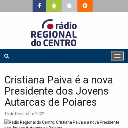
T
o
g
g
Cristiana Paiva é a nova
l
e
Presidente dos Jovens
n
a
Autarcas de Poiares
v
i
15 de Dezembro 2022
g
a