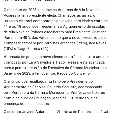
t
i
O mandato de 2023 dos Jovens Autarcas de Vila Nova de
o
Poiares já tem presidente eleita. Chamados às urnas, o
n
universo eleitoral composto pelos jovens com idades entre os
11 e os 18 anos, que frequentam o Agrupamento de Escolas
de Vila Nova de Poiares escolheram para Presidente Cristiana
Paiva, com 48 % dos votos, sendo que o novo executivo será
composto também por Carolina Fernandes (29 %), Iara Neves
(18%) e Tiago Ferreira (5%).
A tomada de posse do novo elenco que irá substituir o anterior
composto por Lara Salvador e Tiago Ferreira, está agendada
para a primeira reunião do Executivo da Câmara Municipal, em
Janeiro de 2023, a ter lugar nos Paços do Concelho.
O anúncio dos resultados foi feito pelo Presidente do
Agrupamento de Escolas, Eduardo Sequeira, acompanhado
pela Vereadora da Câmara Municipal de Vila Nova de Poiares
com o pelouro da Educação, Maria da Luz Pedroso, e na
presença dos 4 candidatos.
O projecto Jovens Autarcas de Vila Nova de Poiares, que já vai