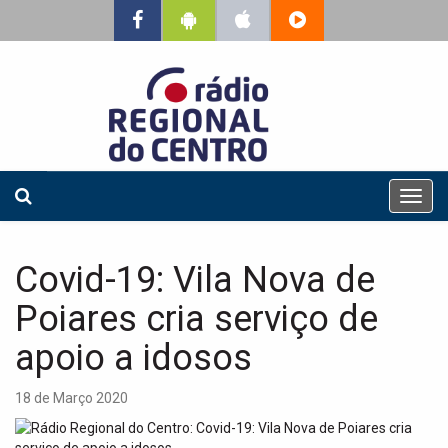
T
o
g
g
Covid-19: Vila Nova de
l
e
Poiares cria serviço de
n
a
apoio a idosos
v
i
18 de Março 2020
g
a