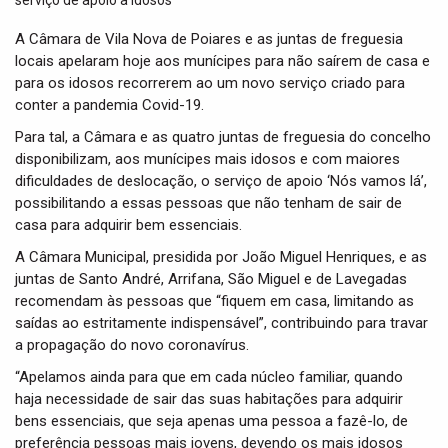
t
i
A Câmara de Vila Nova de Poiares e as juntas de freguesia
o
locais apelaram hoje aos munícipes para não saírem de casa e
n
para os idosos recorrerem ao um novo serviço criado para
conter a pandemia Covid-19.
Para tal, a Câmara e as quatro juntas de freguesia do concelho
disponibilizam, aos munícipes mais idosos e com maiores
dificuldades de deslocação, o serviço de apoio ‘Nós vamos lá’,
possibilitando a essas pessoas que não tenham de sair de
casa para adquirir bem essenciais.
A Câmara Municipal, presidida por João Miguel Henriques, e as
juntas de Santo André, Arrifana, São Miguel e de Lavegadas
recomendam às pessoas que “fiquem em casa, limitando as
saídas ao estritamente indispensável”, contribuindo para travar
a propagação do novo coronavírus.
“Apelamos ainda para que em cada núcleo familiar, quando
haja necessidade de sair das suas habitações para adquirir
bens essenciais, que seja apenas uma pessoa a fazê-lo, de
preferência pessoas mais jovens, devendo os mais idosos