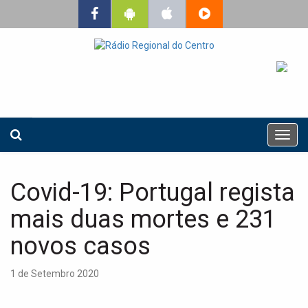
T
o
g
g
Covid-19: Portugal regista
l
e
mais duas mortes e 231
n
a
novos casos
v
i
1 de Setembro 2020
g
a