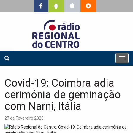
T
o
g
g
Covid-19: Coimbra adia
l
e
cerimónia de geminação
n
a
com Narni, Itália
v
i
27 de Fevereiro 2020
g
a