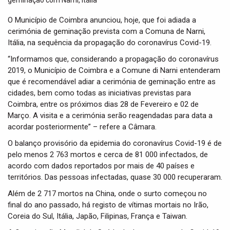
t
i
O Município de Coimbra anunciou, hoje, que foi adiada a
o
cerimónia de geminação prevista com a Comuna de Narni,
n
Itália, na sequência da propagação do coronavírus Covid-19.
“Informamos que, considerando a propagação do coronavírus
2019, o Município de Coimbra e a Comune di Narni entenderam
que é recomendável adiar a cerimónia de geminação entre as
cidades, bem como todas as iniciativas previstas para
Coimbra, entre os próximos dias 28 de Fevereiro e 02 de
Março. A visita e a cerimónia serão reagendadas para data a
acordar posteriormente” – refere a Câmara.
O balanço provisório da epidemia do coronavírus Covid-19 é de
pelo menos 2 763 mortos e cerca de 81 000 infectados, de
acordo com dados reportados por mais de 40 países e
territórios. Das pessoas infectadas, quase 30 000 recuperaram.
Além de 2 717 mortos na China, onde o surto começou no
final do ano passado, há registo de vítimas mortais no Irão,
Coreia do Sul, Itália, Japão, Filipinas, França e Taiwan.